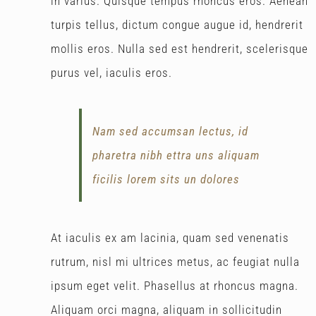
in varius. Quisque tempus rhoncus eros. Aenean
turpis tellus, dictum congue augue id, hendrerit
mollis eros. Nulla sed est hendrerit, scelerisque
purus vel, iaculis eros.
Nam sed accumsan lectus, id
pharetra nibh ettra uns aliquam
ficilis lorem sits un dolores
At iaculis ex am lacinia, quam sed venenatis
rutrum, nisl mi ultrices metus, ac feugiat nulla
ipsum eget velit. Phasellus at rhoncus magna.
Aliquam orci magna, aliquam in sollicitudin