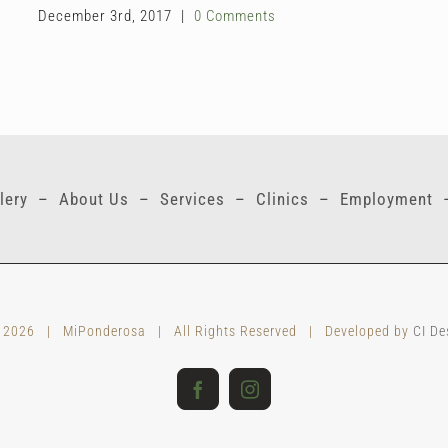
December 3rd, 2017
|
0 Comments
lery
–
About Us
–
Services
–
Clinics
–
Employment
t
2026 | MiPonderosa | All Rights Reserved | Developed by
CI De
Facebook
Instagram