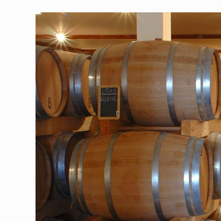
View
Larger
Image